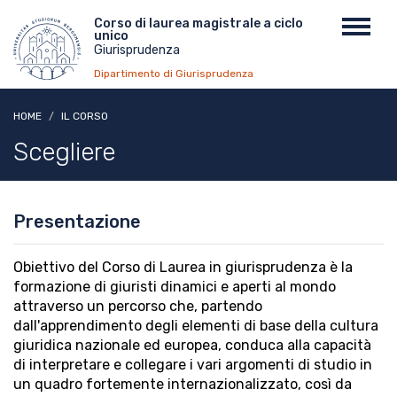
Salta
Menu
Corso di laurea magistrale a ciclo
Toggl
al
unico
top
navig
contenuto
Giurisprudenza
principale
Dipartimento di Giurisprudenza
HOME
IL CORSO
Scegliere
Presentazione
Obiettivo del Corso di Laurea in giurisprudenza è la
formazione di giuristi dinamici e aperti al mondo
attraverso un percorso che, partendo
dall'apprendimento degli elementi di base della cultura
giuridica nazionale ed europea, conduca alla capacità
di interpretare e collegare i vari argomenti di studio in
un quadro fortemente internazionalizzato, così da