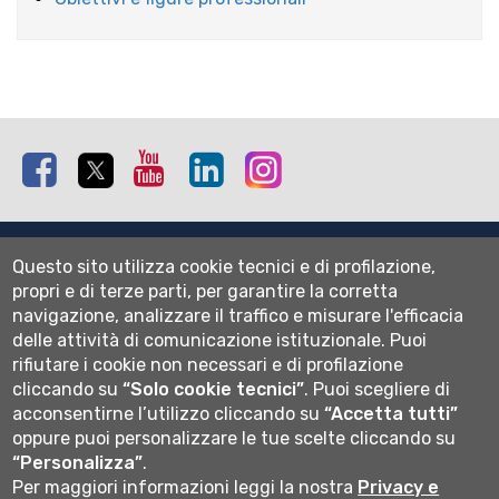
Facebook
Twitter
Youtube
Linkedin
Instagram
Mappa del sito
Questo sito utilizza cookie tecnici e di profilazione,
Normativa cookie
propri e di terze parti, per garantire la corretta
Informativa privacy
navigazione, analizzare il traffico e misurare l'efficacia
Cookie settings
delle attività di comunicazione istituzionale.
Puoi
rifiutare i cookie non necessari e di profilazione
Wi-fi
cliccando su
“Solo cookie tecnici”
.
Puoi scegliere di
Webmail
acconsentirne l’utilizzo cliccando su
“Accetta tutti”
oppure puoi personalizzare le tue scelte cliccando su
“Personalizza”
.
Per maggiori informazioni leggi la nostra
Privacy e
Università degli studi di Bergamo