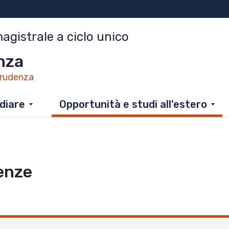
agistrale a ciclo unico
nza
prudenza
diare
Opportunità e studi all'estero
enze