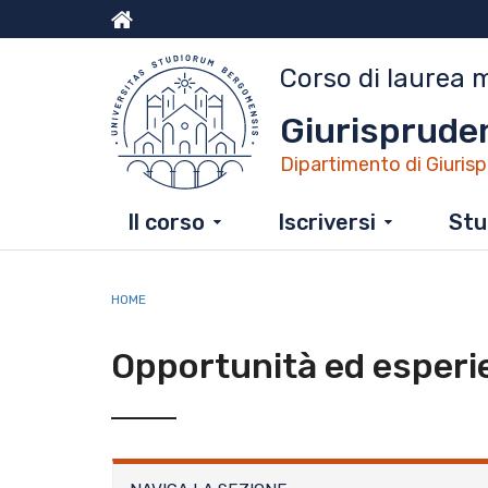
Salta
al
Menu
contenuto
Corso di laurea m
principale
top
Giurisprude
Dipartimento di Giuris
Il corso
Iscriversi
Stu
HOME
Opportunità ed esperi