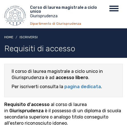
Salta
Menu
Corso di laurea magistrale a ciclo
Toggl
al
unico
top
navig
contenuto
Giurisprudenza
principale
Dipartimento di Giurisprudenza
HOME
ISCRIVERSI
Requisiti di accesso
Il corso di laurea magistrale a ciclo unico in
Giurisprudenza è ad
accesso libero
.
Per iscriverti consulta la
pagina dedicata
.
Requisito d'accesso
al corso di laurea
in
Giurisprudenza
è il possesso di un diploma di scuola
secondaria superiore o analogo titolo conseguito
all'estero riconosciuto idoneo.